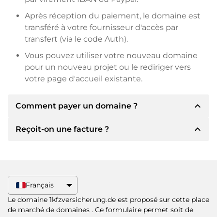
Après réception du paiement, le domaine est
transféré à votre fournisseur d'accès par
transfert (via le code Auth).
Vous pouvez utiliser votre nouveau domaine
pour un nouveau projet ou le rediriger vers
votre page d'accueil existante.
expand_less
Comment payer un domaine ?
expand_less
Reçoit-on une facture ?
Après un accord, le titulaire vous
communiquera les détails du paiement. Le
titulaire vous communiquera alors les détails
Oui, le vendeur vous enverra une facture en
bancaires SEPA et, si vous le souhaitez, vous
bonne et due forme. Si le prix d'achat est plus
proposera Paypal ou d'autres méthodes de
élevé, vous recevrez également un contrat de
Français
paiement.
vente supplémentaire si vous le souhaitez.
Le domaine 1kfzversicherung.de est proposé sur cette place
Veuillez toujours mentionner le nom de
de marché de domaines
. Ce formulaire permet soit de
domaine et le numéro de facture lors du