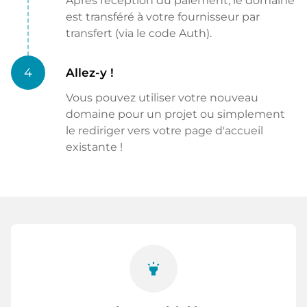
Après réception du paiement, le domaine
est transféré à votre fournisseur par
transfert (via le code Auth).
4
Allez-y !
Vous pouvez utiliser votre nouveau
domaine pour un projet ou simplement
le rediriger vers votre page d'accueil
existante !
highlight