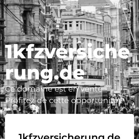
1kfzversiche
rung.de
Ce domaine est en vente -
Profitez de cette opportunité !
1kfzversicherung.de