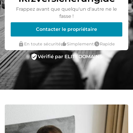
Frappez avant que quelqu'un d'autre ne le
fasse !
Contacter le propriétaire
lock
thumb_up_alt
watch_later
En toute sécurité
Simplement
Rapide
verified_user
Vérifié par ELITEDOMAINS